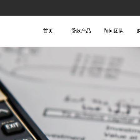
首页
贷款产品
顾问团队