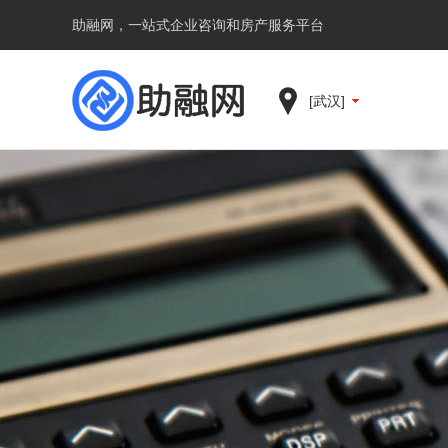
助融网，一站式企业咨询和房产服务平台
[武汉]