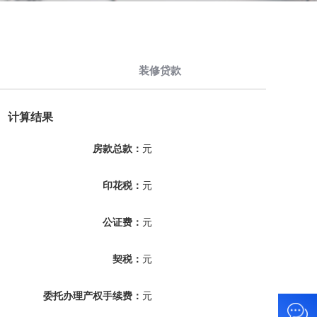
装修贷款
计算结果
房款总款：
元
印花税：
元
公证费：
元
契税：
元
委托办理产权手续费：
元